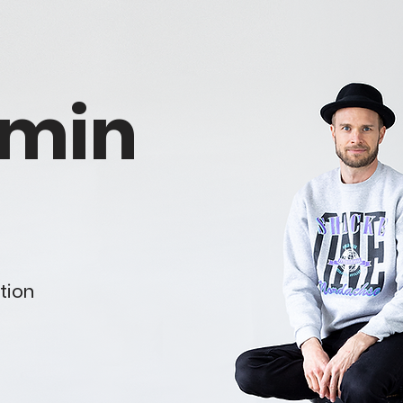
amin
tion